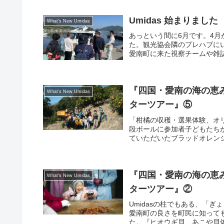
Umidas 始まりました
What's New Umidas
あっという間に6月です。4月
た。観光協会隣のプレハブにい
愛南町に来た視察チームや雑誌撮
『四国・愛南の海の恵
What's New Umidas
ターツアー』⑤
「柑橘の収穫・選果体験、オ
段ボールに参加者子どもたち
ていただいたブラッドオレンジ
『四国・愛南の海の恵
What's New Umidas
ターツアー』②
Umidasの柱でもある、「
愛南町の良さを町民に知って
た。『ヒオウギ貝、あこや貝体