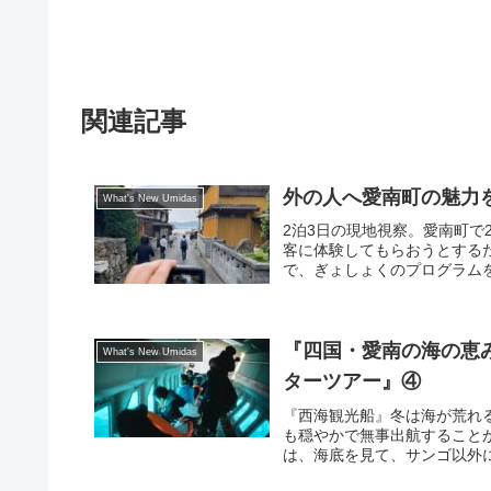
関連記事
外の人へ愛南町の魅力を
What's New Umidas
2泊3日の現地視察。愛南町で
客に体験してもらおうとする
で、ぎょしょくのプログラムを
『四国・愛南の海の恵
What's New Umidas
ターツアー』④
『西海観光船』冬は海が荒れ
も穏やかで無事出航すること
は、海底を見て、サンゴ以外に