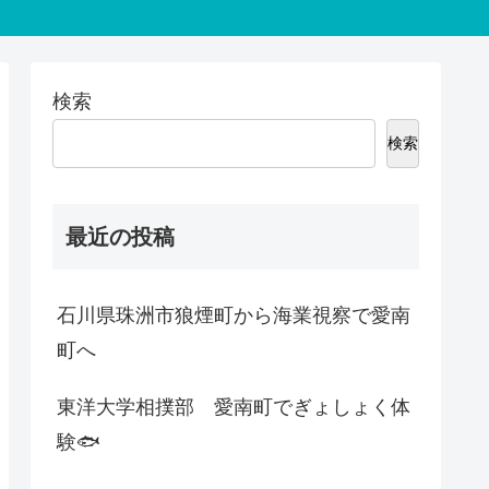
検索
検索
最近の投稿
石川県珠洲市狼煙町から海業視察で愛南
町へ
東洋大学相撲部 愛南町でぎょしょく体
験🐟