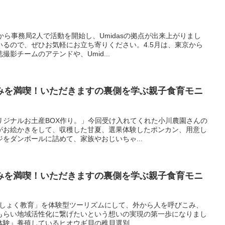
から事務局2人で活動を開始し、Umidasの拠点が出来上がりまし
るので、ぜひお気軽にお立ち寄りください。4.5月は、東京から
影チームのアテンドや、Umid...
みを満喫！いただきますの裏側を学ぶ親子食育モニ
リジナルお土産BOX作り。」今回受け入れてくれた小川農園さんの
がお絵かきをして、収穫した甘夏、選果体験したポンカン、用意し
をダンボールに詰めて、家族やおじいちゃ...
みを満喫！いただきますの裏側を学ぶ親子食育モニ
ぎょしょく教育」を体験型ツーリズムにして、外から人を呼びこみ、
もらい地域活性化に繋げたいという想いの実現の第一歩になりまし
験』養殖しているヒオウギ貝の稚貝選別...