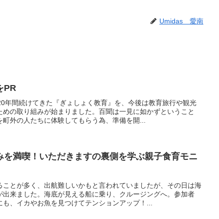
Umidas 愛南
PR
20年間続けてきた『ぎょしょく教育』を、今後は教育旅行や観光
ための取り組みが始まりました。百聞は一見に如かずということ
町外の人たちに体験してもらう為、準備を開...
みを満喫！いただきますの裏側を学ぶ親子食育モニ
ることが多く、出航難しいかもと言われていましたが、その日は海
が出来ました。海底が見える船に乗り、クルージングへ。参加者
も、イカやお魚を見つけてテンションアップ！...