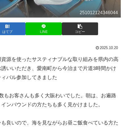
251012124346044
はてブ
LINE
コピー
2025.10.20
用資源を使ったサスティナブルな取り組みを県内の高
お誘いいただき、愛南町から今治まで片道3時間かけ
ティバル参加してきました
店数もお客さんも多く大賑わいでした。朝は、お遍路
、インバウンドの方たちも多く見かけました。
ンも良いので、海を見ながらお昼ご飯食べている方た